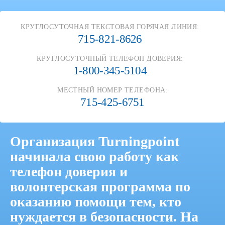
КРУГЛОСУТОЧНАЯ ТЕКСТОВАЯ ГОРЯЧАЯ ЛИНИЯ:
715-821-8626
КРУГЛОСУТОЧНЫЙ ТЕЛЕФОН ДОВЕРИЯ:
1-800-345-5104
МЕСТНЫЙ НОМЕР ТЕЛЕФОНА:
715-425-6751
Проведите свободное
время с пользой.
Организация Turningpoint
начинала свою работу как
Помогите сделать наше сообщество
лучше.
телефон доверия и
волонтерская программа по
оказанию помощи тем, кто
Стать волонтером
нуждается в безопасности. На