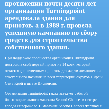
протяжении почти десяти лет
организация Turningpoint
арендовала здания для
приютов, а в 1989 г. провела
успешную кампанию по сбору
средств для строительства
собственного здания.
Не оставайтесь в
При поддержке сообщества организация Turningpoint
построила свой первый приют на 14 коек, который
стороне!
остается единственным приютом для жертв домашнего и
сексуального насилия на всей территории округов Пирс и
Ознакомьтесь с нашим календарем
Сент-Крой в штате Висконсин.
предстоящих мероприятий.
Организация Turningpoint также заведует работой
благотворительного магазина Second Chances в центре
Просмотреть мероприятия
города Ривер-Фолс. В магазине Second Chances жертвам и