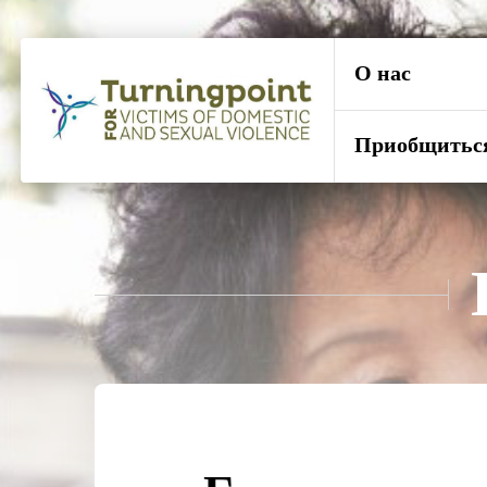
О нас
Приобщитьс
Перейти
к
основному
содержимому