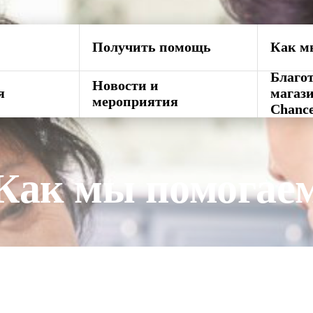
Получить помощь
Как м
Благо
Новости и
я
магази
мероприятия
Chanc
Как мы помогае