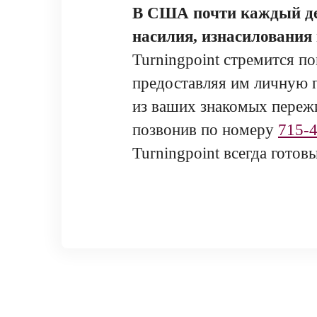
В США почти каждый дес
насилия, изнасилования 
Turningpoint стремится п
предоставляя им личную п
из ваших знакомых пережи
позвонив по номеру
715-
Turningpoint всегда гото