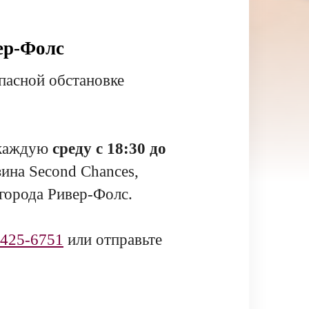
ер-Фолс
пасной обстановке
 каждую
среду с 18:30 до
зина Second Chances,
 города Ривер-Фолс.
-425-6751
или отправьте