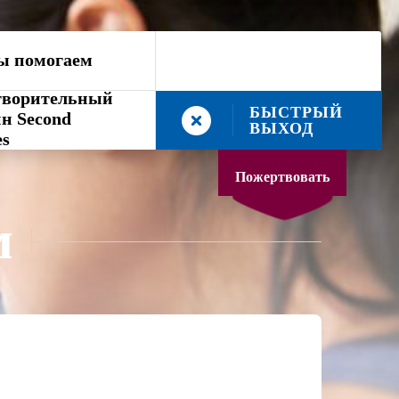
ы помогаем
творительный
БЫСТРЫЙ
н Second
ВЫХОД
es
Пожертвовать
м